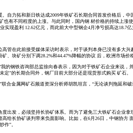
自力拓和新日铁达成2009年铁矿石长期合同首发价格后，中国港
和巴西矿也有不同程度的上涨。与此同时，国内钢 材价格的持续上
现盈利 12.62亿元，而此前大中型钢企4月净亏损高达18.7
高管在此前接受媒体采访时表示，对于谈判本身已没有多大兴趣
矿、块矿分别下调28.2%和44.47%降幅的协议 后，欧洲
”我的钢铁咨询部总监徐向春表示，因为对于铁矿石企业来说，
未定”的长期合同外，钢厂目前大部分还是现货形式购买 矿石。
”联合金属网矿石频道资深分析师胡凯坦言，“无论谈判拖延和
度出发，必须坚持长协矿体系。而为了避免三大铁矿石企业拿现
高给长协矿谈判带来负面影响。比如，在6月26日，中钢协方 
炒作”。