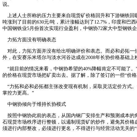
说。
上述人士所称的压力主要来自现货矿价格回升和下游钢铁回暖。
吨涨到了目前的630元/吨，累计涨幅达到了12.7%，印度
中国钢铁业5月份首次实现行业盈利，中钢协72家大中型钢铁企业实
力拓方面没有明确表态
对此，力拓方面并没有给出明确评价和表态。而必和必拓一位
外，在安赛乐米塔尔与淡水河谷达成在2008年长协价格基础上粉
“就目前的情况来看，中钢协希望的40%降幅肯定不可能了。
的价格在现货市场把矿卖出去。据了解，除了签订的一些“价格
“力拓和必和必拓都主张改变现有机制，采取灵活定价方式。
掌控力更高。”
中钢协倾向于维持长协模式
按照中钢协此前的表态，从国内钢厂安排生产和预测成本的角
石现货市场秩序进行整顿，以遏制现货矿的炒作，避免其价格虚
须进行内部整改，必须进行更名，不得进行与经营活动无关的“