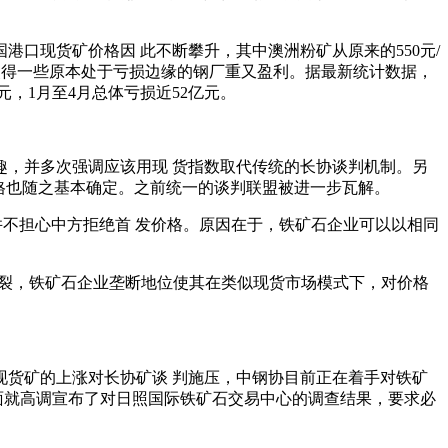
口现货矿价格因 此不断攀升，其中澳洲粉矿从原来的550元/
涨使得一些原本处于亏损边缘的钢厂重又盈利。据最新统计数据，
亿元，1月至4月总体亏损近52亿元。
，并多次强调应该用现 货指数取代传统的长协谈判机制。另
市场价格也随之基本确定。之前统一的谈判联盟被进一步瓦解。
并不担心中方拒绝首 发价格。原因在于，铁矿石企业可以以相同
破裂，铁矿石企业垄断地位使其在类似现货市场模式下，对价格
货矿的上涨对长协矿谈 判施压，中钢协目前正在着手对铁矿
面就高调宣布了对日照国际铁矿石交易中心的调查结果，要求必